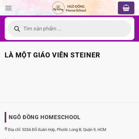
Bỏ
qua
nội
Tìm
kiếm
dung
sản
phẩm
LÀ MỘT GIÁO VIÊN STEINER
NGÔ ĐỒNG HOMESCHOOL
Điạ chỉ: 523A Đỗ Xuân Hợp, Phước Long B, Quận 9, HCM