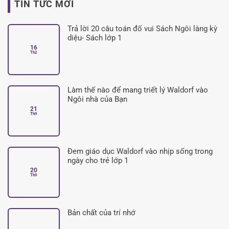
TIN TỨC MỚI
Trả lời 20 câu toán đố vui Sách Ngôi làng kỳ
diệu- Sách lớp 1
16
Không
Th2
có
bình
luận
ở
Trả
lời
Làm thế nào để mang triết lý Waldorf vào
20
câu
Ngôi nhà của Bạn
toán
21
đố
Không
Th9
vui
có
Sách
bình
Ngôi
luận
làng
ở
kỳ
Làm
diệu-
thế
Đem giáo dục Waldorf vào nhịp sống trong
Sách
nào
lớp
để
ngày cho trẻ lớp 1
1
mang
20
triết
Không
Th9
lý
có
Waldorf
bình
vào
luận
Ngôi
ở
nhà
Đem
của
giáo
Bản chất của trí nhớ
Bạn
dục
Waldorf
Không
vào
có