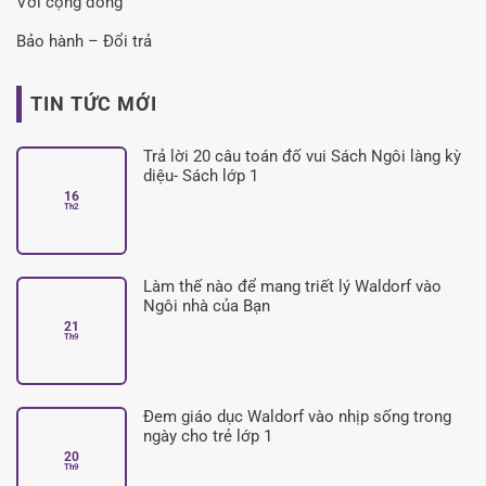
Với cộng đồng
Bảo hành – Đổi trả
TIN TỨC MỚI
Trả lời 20 câu toán đố vui Sách Ngôi làng kỳ
diệu- Sách lớp 1
16
Không
Th2
có
bình
luận
ở
Trả
lời
Làm thế nào để mang triết lý Waldorf vào
20
câu
Ngôi nhà của Bạn
toán
21
đố
Không
Th9
vui
có
Sách
bình
Ngôi
luận
làng
ở
kỳ
Làm
diệu-
thế
Đem giáo dục Waldorf vào nhịp sống trong
Sách
nào
lớp
để
ngày cho trẻ lớp 1
1
mang
20
triết
Không
Th9
lý
có
Waldorf
bình