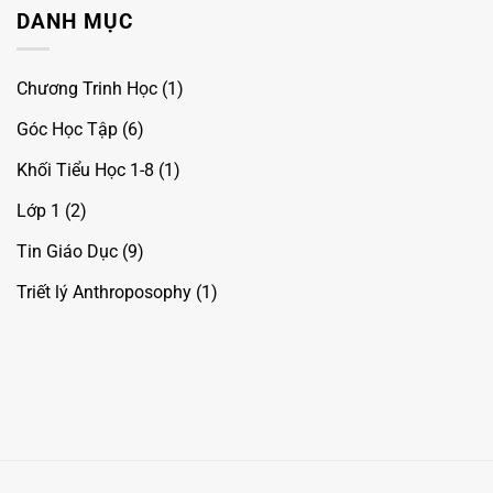
Khung
DANH MỤC
chương
trình
lớp
1
theo
Chương Trinh Học
(1)
giáo
án
Waldorf
Góc Học Tập
(6)
tại
nhà
Khối Tiểu Học 1-8
(1)
Lớp 1
(2)
Tin Giáo Dục
(9)
Triết lý Anthroposophy
(1)