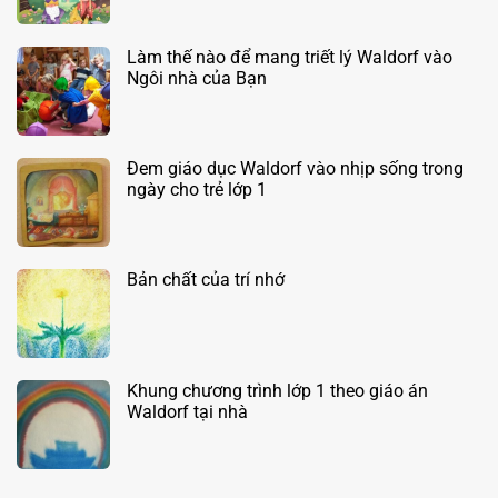
có
bình
luận
ở
Làm thế nào để mang triết lý Waldorf vào
Trả
Ngôi nhà của Bạn
lời
20
Không
câu
có
toán
bình
đố
luận
vui
ở
Sách
Đem giáo dục Waldorf vào nhịp sống trong
Làm
Ngôi
ngày cho trẻ lớp 1
thế
làng
nào
kỳ
Không
để
diệu-
có
mang
Sách
bình
triết
lớp
luận
lý
1
ở
Waldorf
Bản chất của trí nhớ
Đem
vào
giáo
Ngôi
Không
dục
nhà
có
Waldorf
của
bình
vào
Bạn
luận
nhịp
ở
sống
Bản
trong
Khung chương trình lớp 1 theo giáo án
chất
ngày
của
Waldorf tại nhà
cho
trí
trẻ
nhớ
Không
lớp
có
1
bình
luận
ở