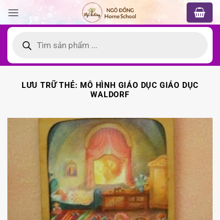
Bỏ
qua
nội
Tìm
kiếm
dung
sản
phẩm
LƯU TRỮ THẺ:
MÔ HÌNH GIÁO DỤC GIÁO DỤC
WALDORF