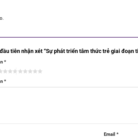
o.
đầu tiên nhận xét “Sự phát triển tâm thức trẻ giai đoạn t
ạn
*
ạn
*
Email
*