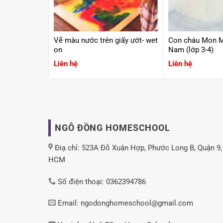
ldorf
Vẽ màu nước trên giấy ướt- wet
Con cháu Mon Mâ
on
Nam (lớp 3-4)
Liên hệ
Liên hệ
NGÔ ĐỒNG HOMESCHOOL
Điạ chỉ: 523A Đỗ Xuân Hợp, Phước Long B, Quận 9,
HCM
Số điện thoại: 0362394786
Email: ngodonghomeschool@gmail.com