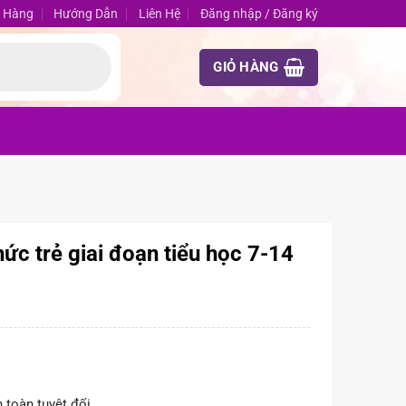
 Hàng
Hướng Dẫn
Liên Hệ
Đăng nhập / Đăng ký
GIỎ HÀNG
hức trẻ giai đoạn tiểu học 7-14
 toàn tuyệt đối