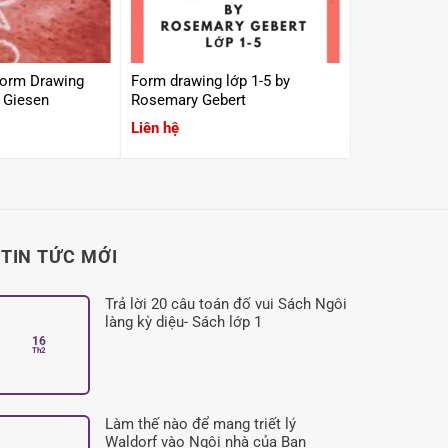
Form Drawing
Form drawing lớp 1-5 by
Dạy toán lớp
- Peter Giesen
Rosemary Gebert
Liên hệ
Liên hệ
TIN TỨC MỚI
Trả lời 20 câu toán đố vui Sách Ngôi
làng kỳ diệu- Sách lớp 1
16
Không
Th2
có
bình
luận
ở
Trả
lời
Làm thế nào để mang triết lý
20
câu
Waldorf vào Ngôi nhà của Bạn