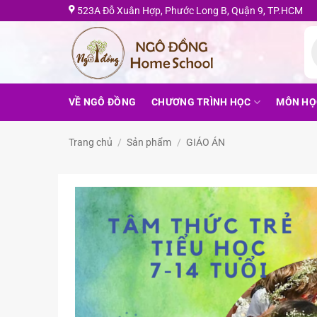
Bỏ
523A Đỗ Xuân Hợp, Phước Long B, Quận 9, TP.HCM
qua
T
nội
k
s
dung
VỀ NGÔ ĐỒNG
CHƯƠNG TRÌNH HỌC
MÔN HỌ
Trang chủ
/
Sản phẩm
/
GIÁO ÁN