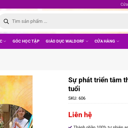
Cửa
ìm
iếm
ản
phẩm
C
GÓC HỌC TẬP
GIÁO DỤC WALDORF
CỬA HÀNG
Sự phát triển tâm t
tuổi
SKU:
606
Liên hệ
Thành phần 100% tự nhiên an