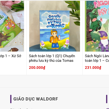
lớp 1 – Xứ Sở
Sách toán lớp 1 (Q1) Chuyến
Sách Ngôi Làn
phiêu lưu kỳ thú của Tomas
toán lớp 1 – C
200.000
₫
231.000
₫
GIÁO DỤC WALDORF