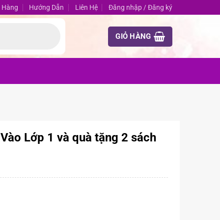
 Hàng
Hướng Dẫn
Liên Hệ
Đăng nhập / Đăng ký
GIỎ HÀNG
Vào Lớp 1 và quà tặng 2 sách
 quà tặng 2 sách toán- Tiếng việt số lượng