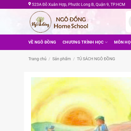
Bỏ
523A Đỗ Xuân Hợp, Phước Long B, Quận 9, TP.HCM
qua
T
nội
k
s
dung
VỀ NGÔ ĐỒNG
CHƯƠNG TRÌNH HỌC
MÔN HỌ
Trang chủ
/
Sản phẩm
/
TỦ SÁCH NGÔ ĐỒNG