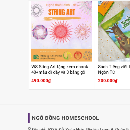
 Hóa của Ý
WS Sting Art tặng kèm ebook
Sách Tiếng việt 
ch truyện kể
40+mẫu đi dây và 3 bảng gỗ
Ngôn Từ
490.000
₫
200.000
₫
NGÔ ĐỒNG HOMESCHOOL
Điạ chỉ: 523A Đỗ Xuân Hợp, Phước Long B, Quận 9,