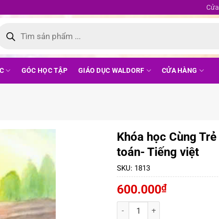
Cửa
ìm
iếm
ản
phẩm
C
GÓC HỌC TẬP
GIÁO DỤC WALDORF
CỬA HÀNG
Khóa học Cùng Trẻ 
toán- Tiếng việt
SKU:
1813
600.000
₫
Khóa học Cùng Trẻ Vào Lớp 1 và