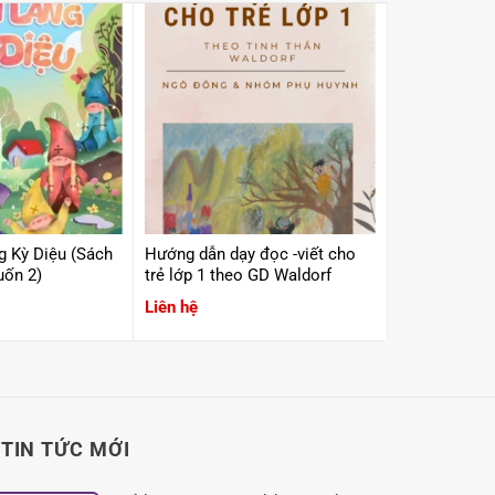
g Kỳ Diệu (Sách
Hướng dẫn dạy đọc -viết cho
Sách truyện 
uốn 2)
trẻ lớp 1 theo GD Waldorf
kể qua bốn 
Liên hệ
270.000
₫
TIN TỨC MỚI