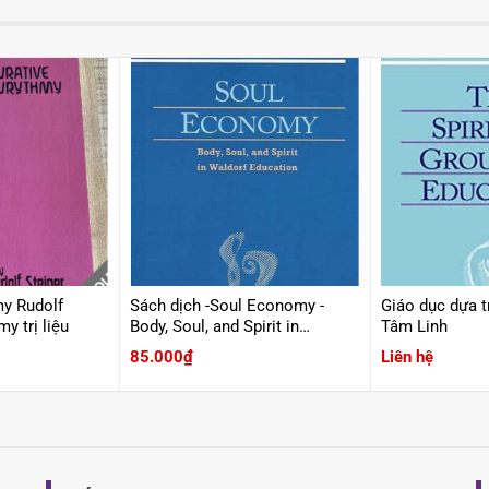
my Rudolf
Sách dịch -Soul Economy -
Giáo dục dựa t
y trị liệu
Body, Soul, and Spirit in
Tâm Linh
Waldorf Education
85.000
₫
Liên hệ