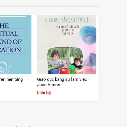
rên nền tảng
Giáo dục bằng sự làm việc –
Practice to 
Joan Almon
hành cùng gi
Liên hệ
Liên hệ