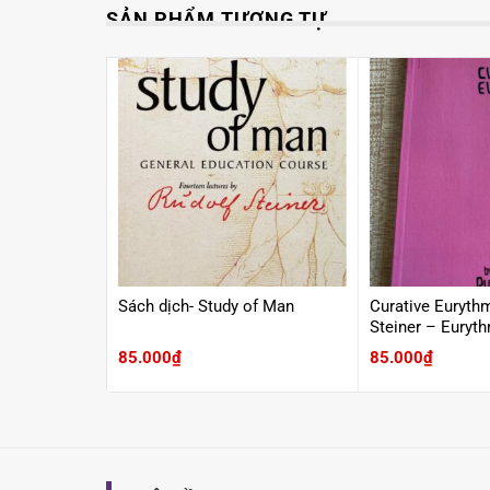
SẢN PHẨM TƯƠNG TỰ
dục Waldorf
Sách dịch- Study of Man
Curative Euryth
Steiner – Eurythm
85.000
₫
85.000
₫