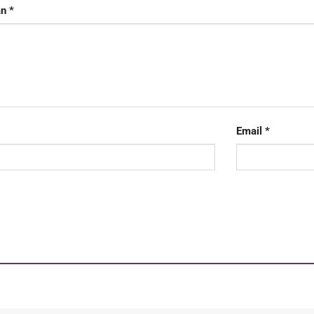
ạn
*
Email
*