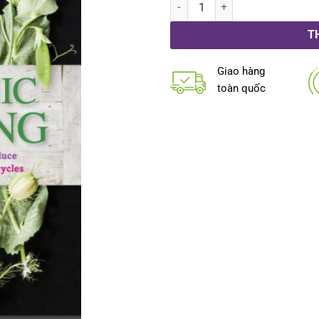
Làm vườn- Biodynamic (Tiếng V
T
Giao hàng
toàn quốc