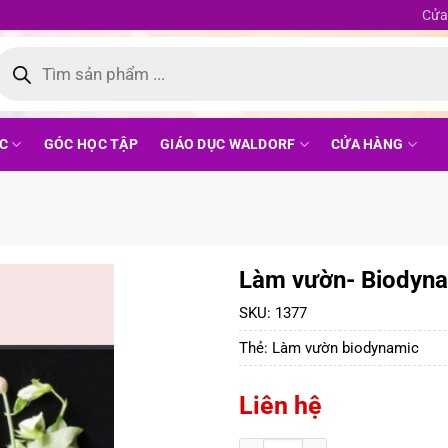
Cửa
ìm
iếm
ản
phẩm
C
GÓC HỌC TẬP
GIÁO DỤC WALDORF
CỬA HÀNG
Làm vườn- Biodynam
SKU:
1377
Thẻ:
Làm vườn biodynamic
Liên hệ