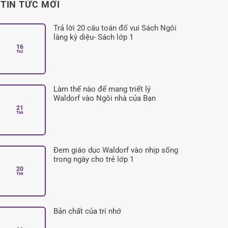
TIN TỨC MỚI
Trả lời 20 câu toán đố vui Sách Ngôi
làng kỳ diệu- Sách lớp 1
16
Không
Th2
có
bình
luận
ở
Trả
lời
Làm thế nào để mang triết lý
20
câu
Waldorf vào Ngôi nhà của Bạn
toán
21
đố
Không
Th9
vui
có
Sách
bình
Ngôi
luận
làng
ở
kỳ
Làm
diệu-
thế
Đem giáo dục Waldorf vào nhịp sống
Sách
nào
lớp
để
trong ngày cho trẻ lớp 1
1
mang
20
triết
Không
Th9
lý
có
Waldorf
bình
vào
luận
Ngôi
ở
nhà
Đem
của
giáo
Bản chất của trí nhớ
Bạn
dục
Waldorf
Không
vào
có