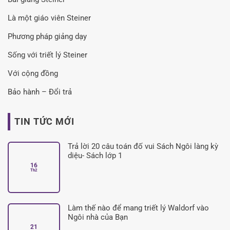
Là một giáo viên Steiner
Phương pháp giảng dạy
Sống với triết lý Steiner
Với cộng đồng
Bảo hành – Đổi trả
TIN TỨC MỚI
Trả lời 20 câu toán đố vui Sách Ngôi làng kỳ
diệu- Sách lớp 1
16
Không
Th2
có
bình
luận
ở
Trả
lời
Làm thế nào để mang triết lý Waldorf vào
20
câu
Ngôi nhà của Bạn
toán
21
đố
Không