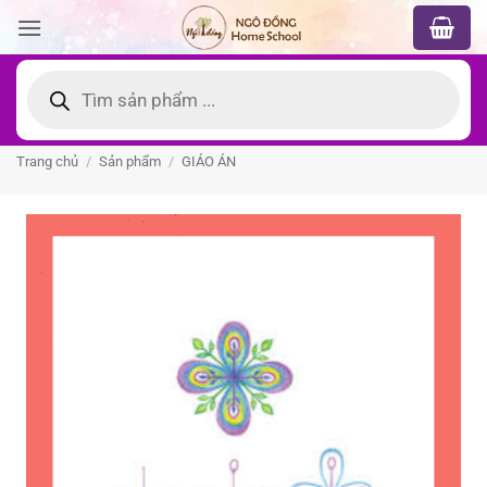
Bỏ
qua
nội
Tìm
kiếm
dung
sản
phẩm
Trang chủ
/
Sản phẩm
/
GIÁO ÁN