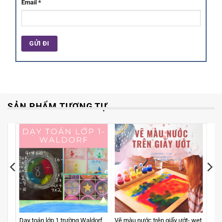
Email
*
SẢN PHẨM TƯƠNG TỰ
Dạy toán lớp 1 trường Waldorf
Vẽ màu nước trên giấy ướt- wet
Chuy