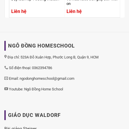
on
chu
Liên hệ
Liên hệ
Liê
NGÔ ĐỒNG HOMESCHOOL
Điạ chỉ: 523A Đỗ Xuân Hợp, Phước Long B, Quận 9, HCM
Số điện thoại: 0362394786
Email: ngodonghomeschool@gmail.com
Youtube:
Ngô Đồng Home School
GIÁO DỤC WALDORF
Bài giảng Steiner